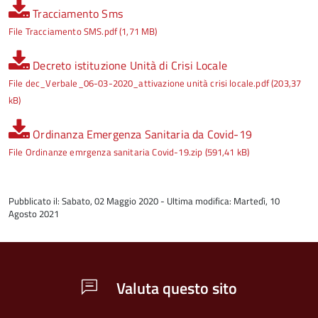
Tracciamento Sms
File Tracciamento SMS.pdf (1,71 MB)
Decreto istituzione Unità di Crisi Locale
File dec_Verbale_06-03-2020_attivazione unità crisi locale.pdf (203,37
kB)
Ordinanza Emergenza Sanitaria da Covid-19
File Ordinanze emrgenza sanitaria Covid-19.zip (591,41 kB)
Pubblicato il: Sabato, 02 Maggio 2020 - Ultima modifica: Martedì, 10
Agosto 2021
Valuta questo sito